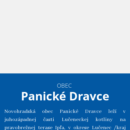
OBEC
Panické Dravce
Novohradská obec Panické Dravce leží v
juhozápadnej časti Lučeneckej kotliny na
pravobrežnej terase Ipľa, v okrese Lučenec /kraj