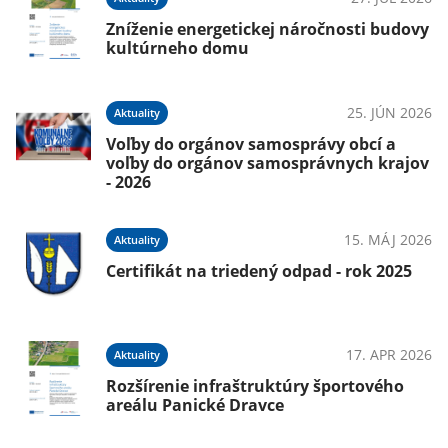
Zníženie energetickej náročnosti budovy
kultúrneho domu
25. JÚN 2026
Aktuality
Voľby do orgánov samosprávy obcí a
voľby do orgánov samosprávnych krajov
025
- 2026
a
15. MÁJ 2026
Aktuality
Certifikát na triedený odpad - rok 2025
025
ec
17. APR 2026
Aktuality
Rozšírenie infraštruktúry športového
areálu Panické Dravce