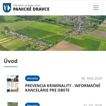
Oficiálne stránky obce
PANICKÉ DRAVCE
Úvod
025
06. AUG 2026
Aktuality
PREVENCIA KRIMINALITY - INFORMAČNÉ
KANCELÁRIE PRE OBETE
025
27. JÚL 2026
Aktuality