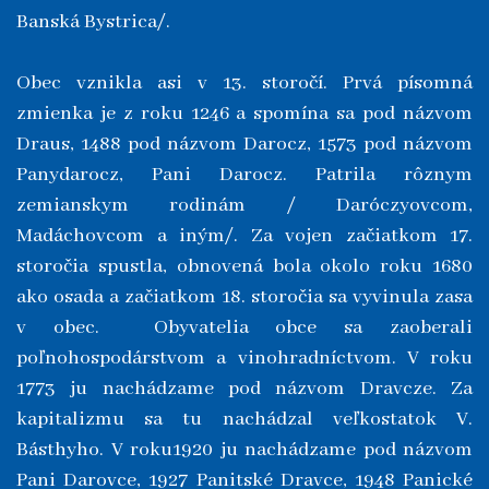
Banská Bystrica/.
Obec vznikla asi v 13. storočí. Prvá písomná
zmienka je z roku 1246 a spomína sa pod názvom
Draus, 1488 pod názvom Darocz, 1573 pod názvom
Panydarocz, Pani Darocz. Patrila rôznym
zemianskym rodinám / Daróczyovcom,
Madáchovcom a iným/. Za vojen začiatkom 17.
storočia spustla, obnovená bola okolo roku 1680
ako osada a začiatkom 18. storočia sa vyvinula zasa
v obec. Obyvatelia obce sa zaoberali
poľnohospodárstvom a vinohradníctvom. V roku
1773 ju nachádzame pod názvom Dravcze. Za
kapitalizmu sa tu nachádzal veľkostatok V.
Básthyho. V roku1920 ju nachádzame pod názvom
Pani Darovce, 1927 Panitské Dravce, 1948 Panické