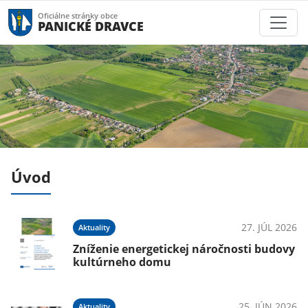
Oficiálne stránky obce
PANICKÉ DRAVCE
Úvod
025
27. JÚL 2026
Aktuality
Zníženie energetickej náročnosti budovy
kultúrneho domu
25. JÚN 2026
Aktuality