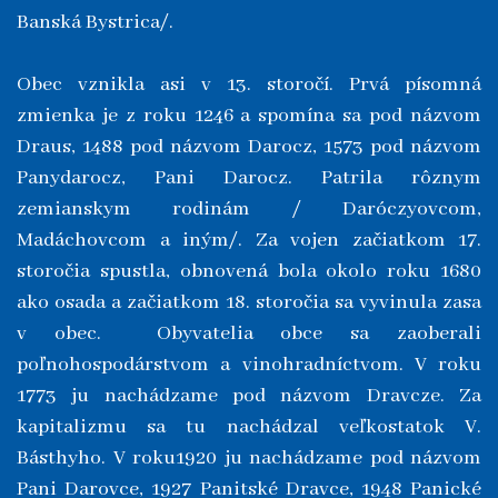
Banská Bystrica/.
Obec vznikla asi v 13. storočí. Prvá písomná
zmienka je z roku 1246 a spomína sa pod názvom
Draus, 1488 pod názvom Darocz, 1573 pod názvom
Panydarocz, Pani Darocz. Patrila rôznym
zemianskym rodinám / Daróczyovcom,
Madáchovcom a iným/. Za vojen začiatkom 17.
storočia spustla, obnovená bola okolo roku 1680
ako osada a začiatkom 18. storočia sa vyvinula zasa
v obec. Obyvatelia obce sa zaoberali
poľnohospodárstvom a vinohradníctvom. V roku
1773 ju nachádzame pod názvom Dravcze. Za
kapitalizmu sa tu nachádzal veľkostatok V.
Básthyho. V roku1920 ju nachádzame pod názvom
Pani Darovce, 1927 Panitské Dravce, 1948 Panické