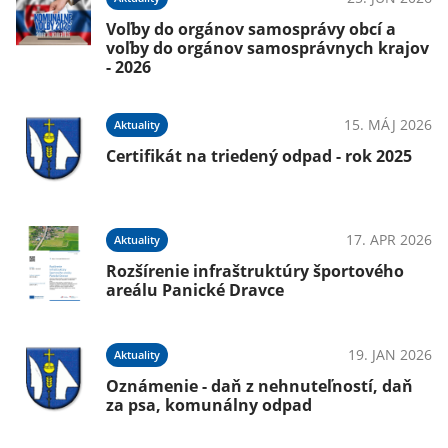
Voľby do orgánov samosprávy obcí a
voľby do orgánov samosprávnych krajov
025
- 2026
a
15. MÁJ 2026
Aktuality
Certifikát na triedený odpad - rok 2025
025
ec
17. APR 2026
Aktuality
Rozšírenie infraštruktúry športového
areálu Panické Dravce
025
25
19. JAN 2026
Aktuality
Oznámenie - daň z nehnuteľností, daň
za psa, komunálny odpad