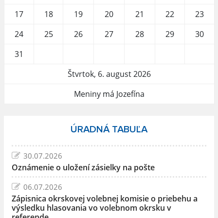
17
18
19
20
21
22
23
24
25
26
27
28
29
30
31
Štvrtok, 6. august 2026
Meniny má Jozefína
ÚRADNÁ TABUĽA
30.07.2026
Oznámenie o uložení zásielky na pošte
06.07.2026
Zápisnica okrskovej volebnej komisie o priebehu a
výsledku hlasovania vo volebnom okrsku v
referende