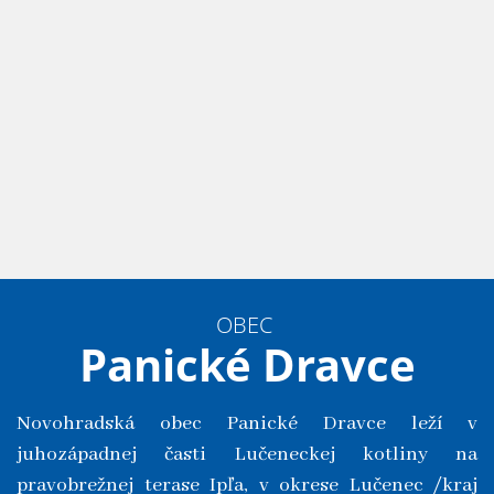
OBEC
Panické Dravce
Novohradská obec Panické Dravce leží v
juhozápadnej časti Lučeneckej kotliny na
pravobrežnej terase Ipľa, v okrese Lučenec /kraj