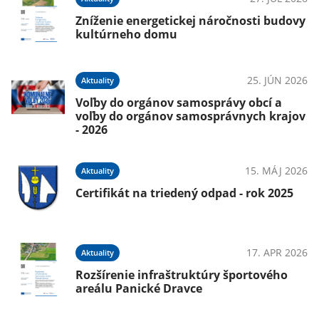
Zníženie energetickej náročnosti budovy
kultúrneho domu
25. JÚN 2026
Aktuality
Voľby do orgánov samosprávy obcí a
voľby do orgánov samosprávnych krajov
025
- 2026
a
15. MÁJ 2026
Aktuality
Certifikát na triedený odpad - rok 2025
025
ec
17. APR 2026
Aktuality
Rozšírenie infraštruktúry športového
areálu Panické Dravce