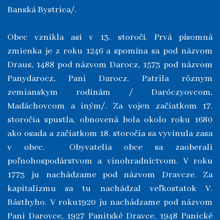
Banská Bystrica/.
Obec vznikla asi v 13. storočí. Prvá písomná
zmienka je z roku 1246 a spomína sa pod názvom
Draus, 1488 pod názvom Darocz, 1573 pod názvom
Panydarocz, Pani Darocz. Patrila rôznym
zemianskym rodinám / Daróczyovcom,
Madáchovcom a iným/. Za vojen začiatkom 17.
storočia spustla, obnovená bola okolo roku 1680
ako osada a začiatkom 18. storočia sa vyvinula zasa
v obec. Obyvatelia obce sa zaoberali
poľnohospodárstvom a vinohradníctvom. V roku
1773 ju nachádzame pod názvom Dravcze. Za
kapitalizmu sa tu nachádzal veľkostatok V.
Básthyho. V roku1920 ju nachádzame pod názvom
Pani Darovce, 1927 Panitské Dravce, 1948 Panické