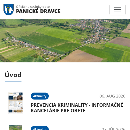
Oficiálne stránky obce
PANICKÉ DRAVCE
Úvod
025
06. AUG 2026
Aktuality
PREVENCIA KRIMINALITY - INFORMAČNÉ
KANCELÁRIE PRE OBETE
025
27. JÚL 2026
Aktuality