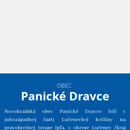
OBEC
Panické Dravce
Novohradská obec Panické Dravce leží v
juhozápadnej časti Lučeneckej kotliny na
pravobrežnej terase Ipľa, v okrese Lučenec /kraj