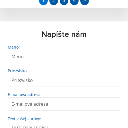
1
2
3
4
>
Napíšte nám
Meno:
Priezvisko:
E-mailová adresa:
Text vašej správy: