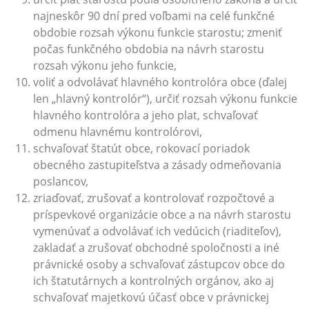
najneskôr 90 dní pred voľbami na celé funkčné
obdobie rozsah výkonu funkcie starostu; zmeniť
počas funkčného obdobia na návrh starostu
rozsah výkonu jeho funkcie,
voliť a odvolávať hlavného kontrolóra obce (ďalej
len „hlavný kontrolór“), určiť rozsah výkonu funkcie
hlavného kontrolóra a jeho plat, schvaľovať
odmenu hlavnému kontrolórovi,
schvaľovať štatút obce, rokovací poriadok
obecného zastupiteľstva a zásady odmeňovania
poslancov,
zriaďovať, zrušovať a kontrolovať rozpočtové a
príspevkové organizácie obce a na návrh starostu
vymenúvať a odvolávať ich vedúcich (riaditeľov),
zakladať a zrušovať obchodné spoločnosti a iné
právnické osoby a schvaľovať zástupcov obce do
ich štatutárnych a kontrolných orgánov, ako aj
schvaľovať majetkovú účasť obce v právnickej