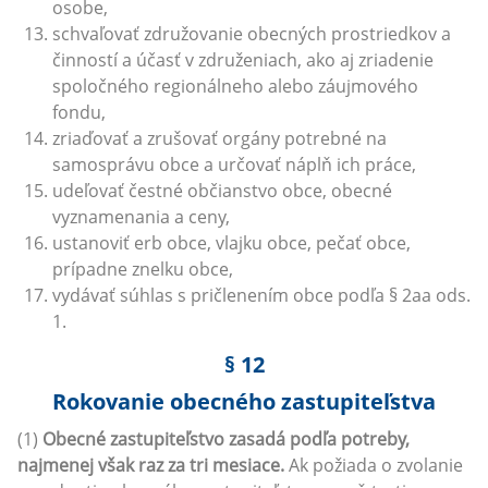
osobe,
schvaľovať združovanie obecných prostriedkov a
činností a účasť v združeniach, ako aj zriadenie
spoločného regionálneho alebo záujmového
fondu,
zriaďovať a zrušovať orgány potrebné na
samosprávu obce a určovať náplň ich práce,
udeľovať čestné občianstvo obce, obecné
vyznamenania a ceny,
ustanoviť erb obce, vlajku obce, pečať obce,
prípadne znelku obce,
vydávať súhlas s pričlenením obce podľa § 2aa ods.
1.
§ 12
Rokovanie obecného zastupiteľstva
(1)
Obecné zastupiteľstvo zasadá podľa potreby,
najmenej však raz za tri mesiace.
Ak požiada o zvolanie