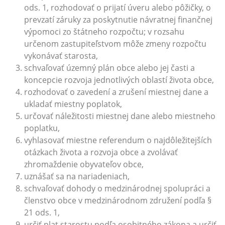
ods. 1, rozhodovať o prijatí úveru alebo pôžičky, o
prevzatí záruky za poskytnutie návratnej finančnej
výpomoci zo štátneho rozpočtu; v rozsahu
určenom zastupiteľstvom môže zmeny rozpočtu
vykonávať starosta,
schvaľovať územný plán obce alebo jej časti a
koncepcie rozvoja jednotlivých oblastí života obce,
rozhodovať o zavedení a zrušení miestnej dane a
ukladať miestny poplatok,
určovať náležitosti miestnej dane alebo miestneho
poplatku,
vyhlasovať miestne referendum o najdôležitejších
otázkach života a rozvoja obce a zvolávať
zhromaždenie obyvateľov obce,
uznášať sa na nariadeniach,
schvaľovať dohody o medzinárodnej spolupráci a
členstvo obce v medzinárodnom združení podľa §
21 ods. 1,
určiť plat starostu podľa osobitného zákona a určiť