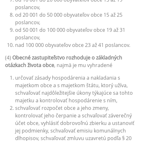
poslancov,
od 20 001 do 50 000 obyvateľov obce 15 až 25
poslancov,
od 50 001 do 100 000 obyvateľov obce 19 až 31
poslancov,
nad 100 000 obyvateľov obce 23 až 41 poslancov.
(4)
Obecné zastupiteľstvo rozhoduje o základných
otázkach života obce
, najmä je mu vyhradené
určovať zásady hospodárenia a nakladania s
majetkom obce a s majetkom štátu, ktorý užíva,
schvaľovať najdôležitejšie úkony týkajúce sa tohto
majetku a kontrolovať hospodárenie s ním,
schvaľovať rozpočet obce a jeho zmeny,
kontrolovať jeho čerpanie a schvaľovať záverečný
účet obce, vyhlásiť dobrovoľnú zbierku a ustanoviť
jej podmienky, schvaľovať emisiu komunálnych
dlhopisov, schvaľovať zmluvu uzavretú podľa § 20