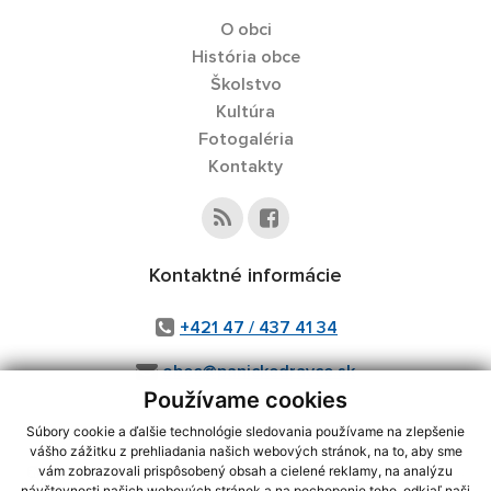
O obci
História obce
Školstvo
Kultúra
Fotogaléria
Kontakty
Kontaktné informácie
+421 47 / 437 41 34
obec@panickedravce.sk
Používame cookies
Súbory cookie a ďalšie technológie sledovania používame na zlepšenie
vášho zážitku z prehliadania našich webových stránok, na to, aby sme
využite možnosť získavania aktuálnych informácií s využitím RSS
,
vám zobrazovali prispôsobený obsah a cielené reklamy, na analýzu
návštevnosti našich webových stránok a na pochopenie toho, odkiaľ naši