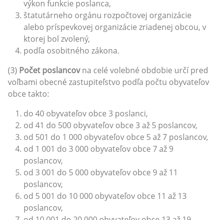
výkon funkcie poslanca,
štatutárneho orgánu rozpočtovej organizácie
alebo príspevkovej organizácie zriadenej obcou, v
ktorej bol zvolený,
podľa osobitného zákona.
(3)
Počet poslancov
na celé volebné obdobie určí pred
voľbami obecné zastupiteľstvo podľa počtu obyvateľov
obce takto:
do 40 obyvateľov obce 3 poslanci,
od 41 do 500 obyvateľov obce 3 až 5 poslancov,
od 501 do 1 000 obyvateľov obce 5 až 7 poslancov,
od 1 001 do 3 000 obyvateľov obce 7 až 9
poslancov,
od 3 001 do 5 000 obyvateľov obce 9 až 11
poslancov,
od 5 001 do 10 000 obyvateľov obce 11 až 13
poslancov,
od 10 001 do 20 000 obyvateľov obce 13 až 19