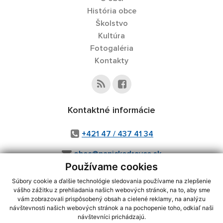
História obce
Školstvo
Kultúra
Fotogaléria
Kontakty
Kontaktné informácie
+421 47 / 437 41 34
obec@panickedravce.sk
Používame cookies
Súbory cookie a ďalšie technológie sledovania používame na zlepšenie
vášho zážitku z prehliadania našich webových stránok, na to, aby sme
využite možnosť získavania aktuálnych informácií s využitím RSS
,
vám zobrazovali prispôsobený obsah a cielené reklamy, na analýzu
CMS systém (redakčný) systém ECHELON 2,
Mapa stránok
,
web portál
,
návštevnosti našich webových stránok a na pochopenie toho, odkiaľ naši
návštevníci prichádzajú.
webhosting
,
webex.digital, s.r.o.
,
domény
,
registrácia domény
,