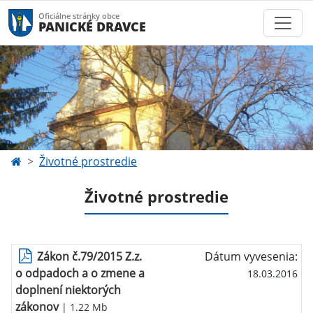
Oficiálne stránky obce
PANICKÉ DRAVCE
Životné prostredie
Životné prostredie
Zákon č.79/2015 Z.z.
Dátum vyvesenia:
o odpadoch a o zmene a
18.03.2016
doplnení niektorých
zákonov
| 1.22 Mb