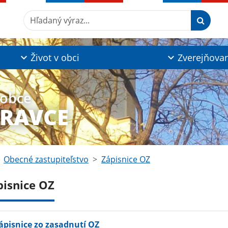
Hľadaný výraz...
Život v obci
Zverejňova
 obce
DRAVCE
Obecné zastupiteľstvo
Zápisnice OZ
pisnice OZ
ápisnice zo zasadnutí OZ