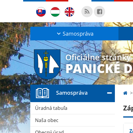
Samospráva
Oficiálne stránky
PANICKÉ 
Samospráva
Zá
Úradná tabuľa
Naša obec
Z
Obecný úrad