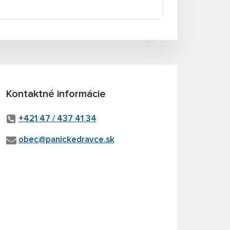
Kontaktné informácie
+421 47 / 437 41 34
obec@panickedravce.sk