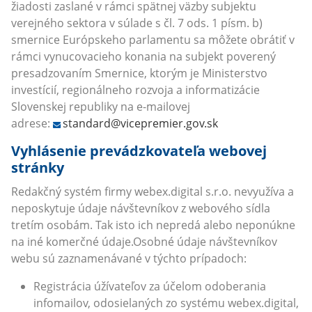
žiadosti zaslané v rámci spätnej väzby subjektu
verejného sektora v súlade s čl. 7 ods. 1 písm. b)
smernice Európskeho parlamentu sa môžete obrátiť v
rámci vynucovacieho konania na subjekt poverený
presadzovaním Smernice, ktorým je Ministerstvo
investícií, regionálneho rozvoja a informatizácie
Slovenskej republiky na e-mailovej
adrese:
standard@vicepremier.gov.sk
Vyhlásenie prevádzkovateľa webovej
stránky
Redakčný systém firmy webex.digital s.r.o. nevyužíva a
neposkytuje údaje návštevníkov z webového sídla
tretím osobám. Tak isto ich nepredá alebo neponúkne
na iné komerčné údaje.Osobné údaje návštevníkov
webu sú zaznamenávané v týchto prípadoch:
Registrácia úžívateľov za účelom odoberania
infomailov, odosielaných zo systému webex.digital,