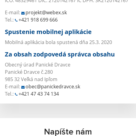
IČO: 48329461 DIČ: 2120142167 IČ DPH: SK2120142167
E-mail:
projekt@webex.sk
Tel.:
+421 918 699 666
Spustenie mobilnej aplikácie
Mobilná aplikácia bola spustená dňa 25.3. 2020
Za obsah zodpovedá správca obsahu
Obecný úrad Panické Dravce
Panické Dravce č.280
985 32 Veľká nad Ipľom
E-mail:
obec@panickedravce.sk
Tel.:
+421 47 43 74 134
Napíšte nám