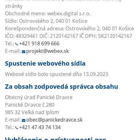
stránky
Obchodné meno: webex.digital s.r.o.
Sídlo: Ostrovského 2, 040 01 Košice
Korešpondenčná adresa: Ostrovského 2, 040 01 Košice
IČO: 48329461 DIČ: 2120142167 IČ DPH: SK2120142167
Tel.:
+421 918 699 666
E-mail:
projekt@webex.sk
Spustenie webového sídla
Webové sídlo bolo spustené dňa 13.09.2023
Za obsah zodpovedá správca obsahu
Obecný úrad Panické Dravce
Panické Dravce č.280
985 32 Veľká nad Ipľom
E-mail:
obec@panickedravce.sk
Tel.:
+421 47 43 74 134
Vyhlásenie o prístupnosti pre