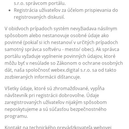
s.r.o. správcom portálu.
Registrácia užívateľov za účelom prispievania do
registrovaných diskusií.
V obidvoch prípadoch systém nevyžiadava násilnym
spôsobom alebo nestanovuje osobné údaje ako
povinné (pokiaľ si ich nestanoví v určitých prípadoch
samotný správca softvéru - mesto/ obec). Ak správca
portálu vyžaduje vyplnenie povinných údajov, ktoré
môžu byť v nesúlade so Zákonom o ochrane osobných
dát, naša spoločnosť webex.digital s.r.o. sa od takto
zozbieraných informácii dištancuje.
Všetky údaje, ktoré sú zhromažďované, vypĺňa
návštevník pri registrácii dobrovoľne. Údaje
zaregistrovaných užívateľov nijakým spôsobom
neposkytujeme a sú súčasťou bezpečnostného
programu.
Kontakt na technického prevádzkovateľa webovej