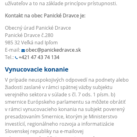
užívateľov a to na základe princípov prístupnosti.
Kontakt na obec
Panické Dravce je:
Obecný úrad Panické Dravce
Panické Dravce č.280
985 32 Veľká nad Ipľom
E-mail:
obec@panickedravce.sk
Tel.:
+421 47 43 74 134
Vynucovacie konanie
V prípade neuspokojivých odpovedí na podnety alebo
žiadosti zaslané v rámci spätnej väzby subjektu
verejného sektora v súlade s čl. 7 ods. 1 písm. b)
smernice Európskeho parlamentu sa môžete obrátiť
v rámci vynucovacieho konania na subjekt poverený
presadzovaním Smernice, ktorým je Ministerstvo
investícií, regionálneho rozvoja a informatizácie
Slovenskej republiky na e-mailovej