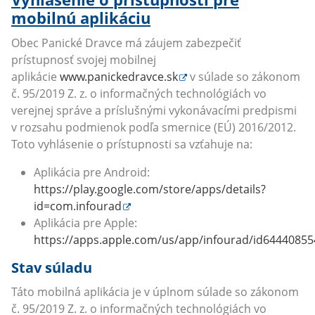
mobilnú aplikáciu
Obec Panické Dravce má záujem zabezpečiť
prístupnosť svojej mobilnej
aplikácie
www.panickedravce.sk
v súlade so zákonom
č. 95/2019 Z. z. o informačných technológiách vo
verejnej správe a príslušnými vykonávacími predpismi
v rozsahu podmienok podľa smernice (EÚ) 2016/2012.
Toto vyhlásenie o prístupnosti sa vzťahuje na:
Aplikácia pre Android:
https://play.google.com/store/apps/details?
id=com.infourad
Aplikácia pre Apple:
https://apps.apple.com/us/app/infourad/id64440855
Stav súladu
Táto mobilná aplikácia je v úplnom súlade so zákonom
č. 95/2019 Z. z. o informačných technológiách vo